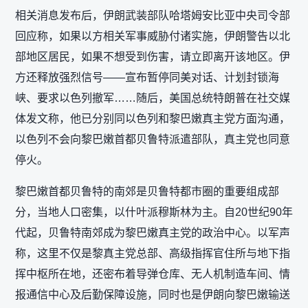
相关消息发布后，伊朗武装部队哈塔姆安比亚中央司令部
回应称，如果以方相关军事威胁付诸实施，伊朗警告以北
部地区居民，如果不想受到伤害，请立即离开该地区。伊
方还释放强烈信号——宣布暂停同美对话、计划封锁海
峡、要求以色列撤军……随后，美国总统特朗普在社交媒
体发文称，他已分别同以色列和黎巴嫩真主党方面沟通，
以色列不会向黎巴嫩首都贝鲁特派遣部队，真主党也同意
停火。
黎巴嫩首都贝鲁特的南郊是贝鲁特都市圈的重要组成部
分，当地人口密集，以什叶派穆斯林为主。自20世纪90年
代起，贝鲁特南郊成为黎巴嫩真主党的政治中心。以军声
称，这里不仅是黎真主党总部、高级指挥官住所与地下指
挥中枢所在地，还密布着导弹仓库、无人机制造车间、情
报通信中心及后勤保障设施，同时也是伊朗向黎巴嫩输送