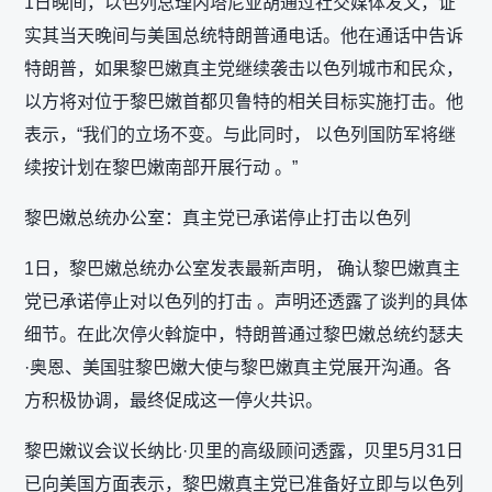
1日晚间，以色列总理内塔尼亚胡通过社交媒体发文，证
实其当天晚间与美国总统特朗普通电话。他在通话中告诉
特朗普，如果黎巴嫩真主党继续袭击以色列城市和民众，
以方将对位于黎巴嫩首都贝鲁特的相关目标实施打击。他
表示，“我们的立场不变。与此同时， 以色列国防军将继
续按计划在黎巴嫩南部开展行动 。”
黎巴嫩总统办公室：真主党已承诺停止打击以色列
1日，黎巴嫩总统办公室发表最新声明， 确认黎巴嫩真主
党已承诺停止对以色列的打击 。声明还透露了谈判的具体
细节。在此次停火斡旋中，特朗普通过黎巴嫩总统约瑟夫
·奥恩、美国驻黎巴嫩大使与黎巴嫩真主党展开沟通。各
方积极协调，最终促成这一停火共识。
黎巴嫩议会议长纳比·贝里的高级顾问透露，贝里5月31日
已向美国方面表示，黎巴嫩真主党已准备好立即与以色列