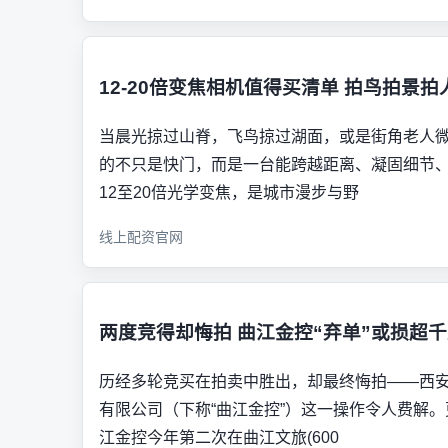
12-20倍变焦相机值得买清单 拍鸟拍景
当晨光掠过山脊，飞鸟掠过湖面，或是街角老人
的不只是快门，而是一台能跨越距离、凝固细节
12至20倍光学变焦，是城市漫步与野
线上配资官网
两度竞得却悔拍 曲江金控“弃单”或损超
历经多轮竞买在拍卖中胜出，却最终悔拍——西
有限公司（下称“曲江金控”）这一操作令人费解
江金控今年第二次在曲江文旅(600