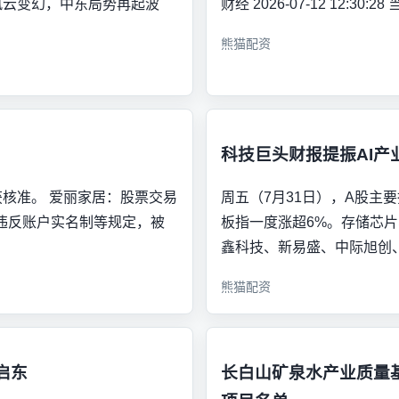
全球市场风云变幻，中东局势再起波
财经 2026-07-12 12:
熊猫配资
科技巨头财报提振AI产
核准。 爱丽家居：股票交易
周五（7月31日），A股主
嫌违反账户实名制等规定，被
板指一度涨超6%。存储芯
鑫科技、新易盛、中际旭创
熊猫配资
启东
长白山矿泉水产业质量