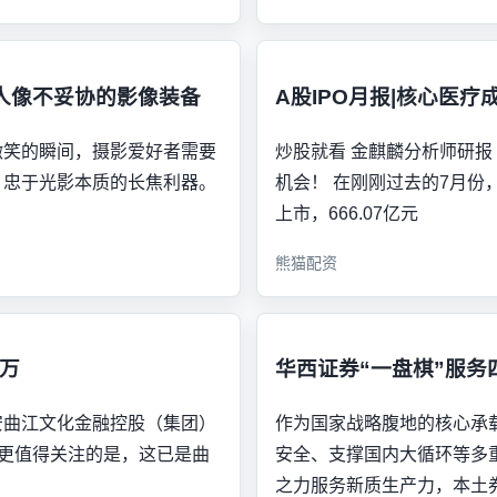
拍人像不妥协的影像装备
A股IPO月报|核心医
微笑的瞬间，摄影爱好者需要
炒股就看 金麒麟分析师研报
、忠于光影本质的长焦利器。
机会！ 在刚刚过去的7月份，
上市，666.07亿元
熊猫配资
千万
华西证券“一盘棋”服务
安曲江文化金融控股（集团）
作为国家战略腹地的核心承
。更值得关注的是，这已是曲
安全、支撑国内大循环等多
之力服务新质生产力，本土