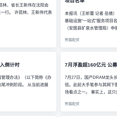
项目名单
许昆林、省长王新伟在沈阳会
一行。 许昆林、王新伟代表
本报讯（王昕蕾 记者 岳倩
基础设施“一站式”服务项目
（安图县矿泉水管理局）申
熊猫配资
进入倒计时
7月浮盈超160亿元 
露管理办法》（以下简称《办
7月27日，国产DRAM龙
收尾冲刺阶段。 从当前进展
倍。此前大手笔参与其网下
场看点之一。 事实上，这只
熊猫配资