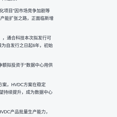
化项目”因市场竞争加剧等
的产能扩张之路，正面临新增
》，通合科技本次拟发行可
期限为自发行之日起6年，初始
净额拟投资于“数据中心用供
案，HVDC方案在稳定
有望持续提升，成为数据中心
VDC产品批量生产能力，