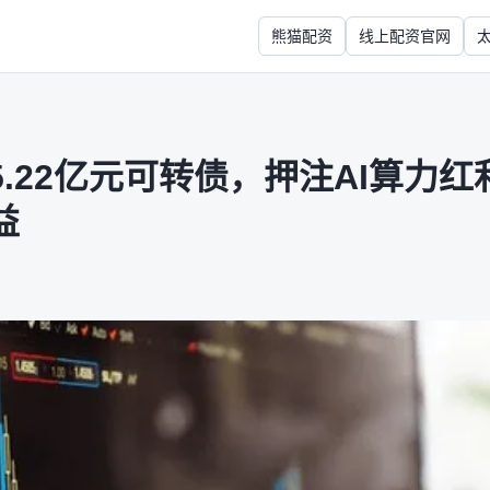
熊猫配资
线上配资官网
.22亿元可转债，押注AI算力红
益