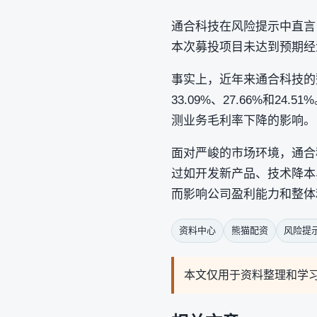
通合科技在风险提示中直言
本次募投项目未达到预期经
事实上，近年来通合科技的整
33.09%、27.66%和
测业务毛利率下降的影响。
面对严峻的市场环境，通合
过如开发新产品、技术降本
而影响公司盈利能力和整体
资料中心
熊猫配资
风险提
本文仅用于资料整理和学