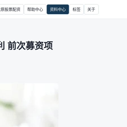
太原股票配资
帮助中心
资料中心
标签
关于
利 前次募资项