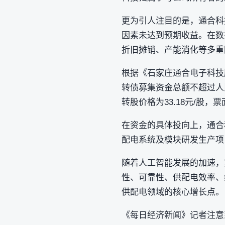
更为引人注目的是，通合科
因素未达到预期收益。在数
折旧摊销、产能消化等多重
根据《石家庄通合电子科技
转债募集资金总额不超过人民
转股价格为33.18元/股，
在资金的具体投向上，通合
配电系统及模块研发生产项目
随着人工智能发展的加速，
性、可靠性、供配电效率、
供配电领域的核心增长点。
《每日经济新闻》记者注意