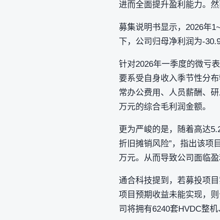
进而全面提升盈利能力。然
募集说明书显示，2026年1
下，公司归母净利润为-30
针对2026年一季度的微亏
要系受自身收入季节性分布
常办公费用、人员薪酬、研发
万元的综合毛利润金额。
更为严峻的是，随着高达5
折旧摊销风险”，指出该项目
万元。从而导致公司面临盈
通合科技提到，若募投项目
项目预期收益未能实现，则
司将拥有6240套HVDC整