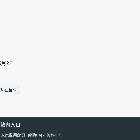
6月2日
布局正当时
站内入口
太原股票配资
帮助中心
资料中心