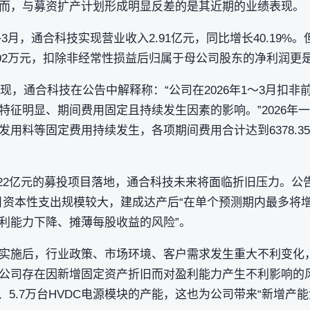
而，与募资扩产计划形成明显反差的是其近期的业绩表现。
~3月，通合科技实现营业收入2.91亿元，同比增长40.19
.92万元，扣除非经常性损益后归属于母公司股东的净利润更是达到
表现，通合科技在公告中解释称：“公司在2026年1～3月扣
特征明显、期间费用固定且持续发生因素的影响。”2026年
用料等固定费用持续发生，各项期间费用合计达到6378.35万
.22亿元的募投项目落地，通合科技未来将面临折旧压力。公
资本性支出规模较大，建成达产后“在单个预测期内最多将增加固
利能力下降、摊薄每股收益的风险”。
实施后，行业政策、市场环境、客户需求发生重大不利变化
公司存在因新增固定资产折旧而对盈利能力产生不利影响的
机、5.7万台HVDC电源模块的产能，这也为公司带来“新增产