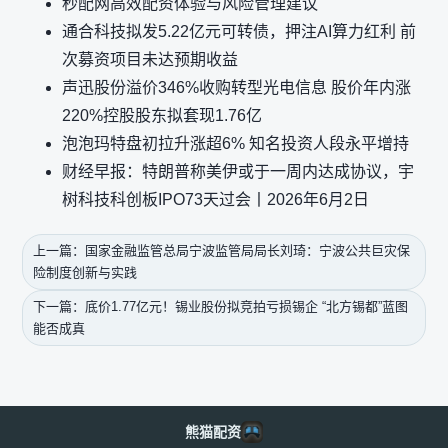
秒配网高效配资体验与风险管理建议
通合科技拟发5.22亿元可转债，押注AI算力红利 前
次募资项目未达预期收益
声迅股份溢价346%收购转型光电信息 股价年内涨
220%控股股东拟套现1.76亿
泡泡玛特盘初拉升涨超6% 知名投资人段永平增持
财经早报：特朗普称美伊或于一周内达成协议，宇
树科技科创板IPO73天过会丨2026年6月2日
上一篇：国家金融监管总局宁波监管局局长刘琦：宁波公共巨灾保
险制度创新与实践
下一篇：底价1.77亿元！锡业股份拟竞拍亏损锡企 “北方锡都”蓝图
能否成真
熊猫配资