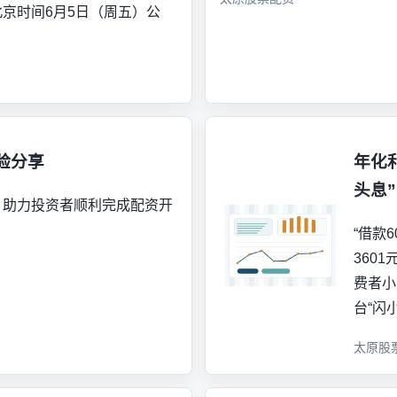
京时间6月5日（周五）公
验分享
年化
头息
，助力投资者顺利完成配资开
“借款
360
费者小
台“闪
太原股