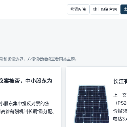
熊猫配资
线上配资官网
引和阅读边界，方便读者继续查看同类主题。
酬议案被否，中小股东为
长江
上一交
（PS
小股东集中投反对票的焦
价报3
高管薪酬机制长期“重分配、
幅达3.