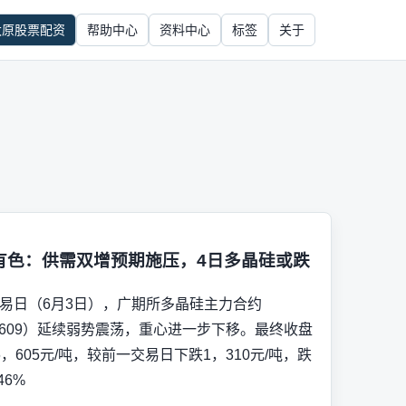
太原股票配资
帮助中心
资料中心
标签
关于
有色：供需双增预期施压，4日多晶硅或跌
易日（6月3日），广期所多晶硅主力合约
2609）延续弱势震荡，重心进一步下移。最终收盘
6，605元/吨，较前一交易日下跌1，310元/吨，跌
46%