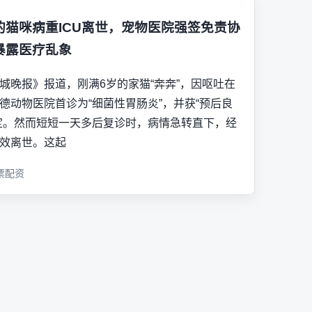
的猫咪病重ICU离世，宠物医院强签免责协
暴露医疗乱象
城晚报》报道，刚满6岁的家猫“奔奔”，因呕吐在
德动物医院首诊为“细菌性胃肠炎”，并获“预后良
定。然而短短一天多后复诊时，病情急转直下，经
效离世。这起
票配资