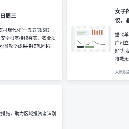
女子
3日周三
议，
村现代化“十五五”规划》，
据《羊
粮食安全根基持续夯实，农业质
广州立
，脱贫攻坚成果持续巩固拓
好”判
抢救无
太原股
控措施，助力区域投资者识别