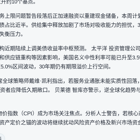
上升约10个基点。
务上限问题暂告段落后正加速融资以重建现金储备，本周计划
债占比近半。供给集中释放加剧了市场对吸收能力的担忧，3
失衡压力。
构近期陆续上调美债收益率中枢预测。 太平洋 投资管理公司
供应链重构等因素影响，美国名义中性利率可能已升至3.5%
至5.0%区间波动，30年期仍有期限溢价上行空间。
首席全球策略师戴维·凯利指出，若服务业通胀未能实质性回落
，投资者应降低久期敞口。 贝莱德 智库亦警示，逆全球化趋势
物价指数（CPI）成为市场关注焦点。分析人士警告，若核
资产定价之锚的波动将继续扰动风险资产价格及新兴市场资
料