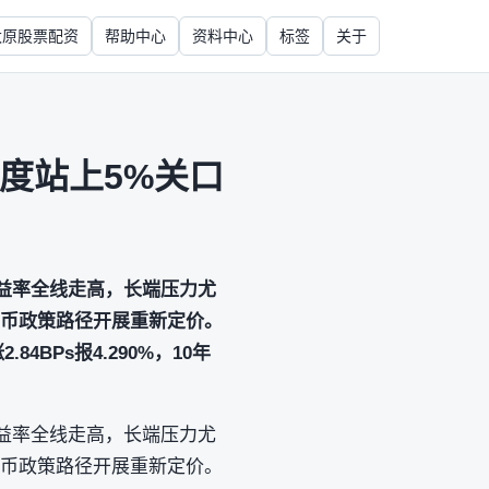
太原股票配资
帮助中心
资料中心
标签
关于
度站上5%关口
收益率全线走高，长端压力尤
货币政策路径开展重新定价。
84BPs报4.290%，10年
收益率全线走高，长端压力尤
货币政策路径开展重新定价。