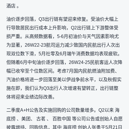
酒店 。
油价逐步回落，Q3出行链有望迎来修复。受油价大幅上
行导致居民出行成本上升影响，Q2出行链上下游整体受
损严重。从高频数据看，5-6月初油价与天气因素影响尤
为显著，26W22-23航司运力减少致国内民航出行人次出
现双位数下滑，5月社零及6月端午消费数据均表现疲软。
但随着6月中旬油价逐步回落，26W24-25民航客运人次降
幅已收窄至个位数区间。考虑7月国内民航燃油附加费、
汽油价格将进一步回落至美以伊战争前水平，以及秋假实
施在即，我们认为Q3出行人次增速有望转正，出行链整
体将迎来业绩边际改善。
二季度A+H公告及实施回购的公司数量增多。Q2以来 海
底捞 、美团、 古茗 、 百胜中国 等公司公告或创始人自愿
披露增持、回购信息，其中 海底捞 创始人张勇于5月21日