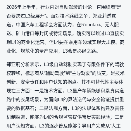
2026年上半年，行业内对自动驾驶的讨论一直围绕着“是
否要跨过L3级展开”。面对技术路线之争，郑亚莉透露
道，中国汽车工程学会方面认为，在Robotaxi、无人配
送、矿山港口等封闭或特定场景，确实可以跳过L3直接实
现L4的商业化运营。但L4要在乘用车领域实现大规模、商
业化、规范化的量产应用，L3会是必经之路。
郑亚莉分析表示，L3级自动驾驶实现了有限条件下的驾驶
权转移，标志着从“辅助驾驶”到“主导驾驶”的质变，是技术
创新、安全责任和用户认知的拐点。其不可替代性主要体
现在三方面：一是技术方面，L3量产车辆能够积累真实道
路中的长尾场景，为面向L4的算法迭代与安全验证提供重
要的数据基石；二是法规方面，L3的法规体系构建及责任
机制探索，能够为L4的合规监管提供宝贵实践经验；三是
用户认知方面，L3的逐步普及能够引导用户完成从“人主