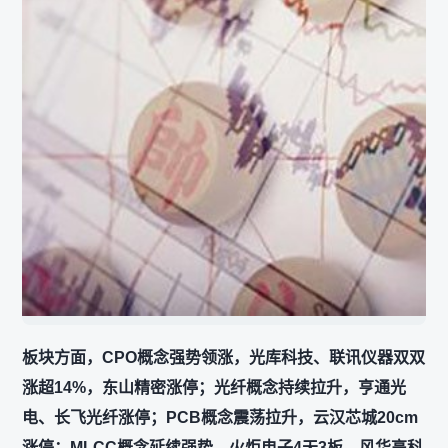
板块方面，CPO概念强势领涨，光库科技、联讯仪器双双
涨超14%，东山精密涨停；光纤概念持续拉升，亨通光
电、长飞光纤涨停；PCB概念震荡拉升，云汉芯城20cm
涨停；MLCC概念延续强势，火炬电子4天3板，风华高科