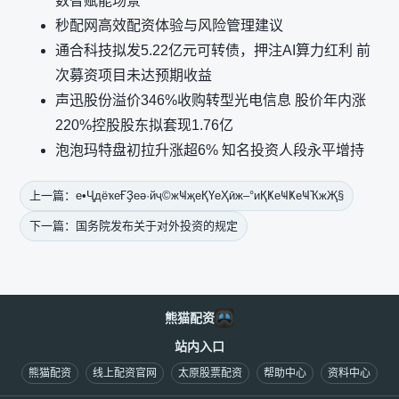
数智赋能场景
秒配网高效配资体验与风险管理建议
通合科技拟发5.22亿元可转债，押注AI算力红利 前
次募资项目未达预期收益
声迅股份溢价346%收购转型光电信息 股价年内涨
220%控股股东拟套现1.76亿
泡泡玛特盘初拉升涨超6% 知名投资人段永平增持
上一篇：е•ҶдёҡеҒҘеә·йҷ©жҸҗеҚҮеҲӣж–°иҚҜеҸҜеҸҠжҖ§
下一篇：国务院发布关于对外投资的规定
熊猫配资
站内入口
熊猫配资
线上配资官网
太原股票配资
帮助中心
资料中心