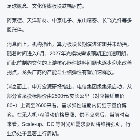
足球概念、文化传媒板块跌幅居前。
阿莱德、天洋新材、中京电子、东山精密、长飞光纤等多
股涨停。
消息面上，机构指出，算力板块长期演进逻辑并未动摇，
随着时间进入6月，2027年光模块需求预期正加速明朗，
而此前制约交付的上游核心器件缺料问题也逐步迎来改善
拐点，龙头厂商的产能与业绩弹性有望加速释放。
消息面上，申万宏源研报指出，电信集团级集采启动，从
部分省采投标限价由2500元/皮长公里（对应裸纤单价
80+）上调至2600来看，需求弹性短期内仍强于量价博
弈。在无人机+AI驱动价格暴涨、供不应求后，当前时点
来看，Scale-up、DCI等对光纤需求驱动将维持强劲，行
业仍处于显著上行周期。